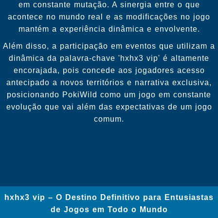
em constante mutação. A sinergia entre o que
acontece no mundo real e as modificações no jogo
mantém a experiência dinâmica e envolvente.
Além disso, a participação em eventos que utilizam a
dinâmica da palavra-chave 'hxhx3 vip' é altamente
encorajada, pois concede aos jogadores acesso
antecipado a novos territórios e narrativa exclusiva,
posicionando PokiWild como um jogo em constante
evolução que vai além das expectativas de um jogo
comum.
hxhx3 vip – O Destino Definitivo para Entusiastas
de Jogos em Todo o Mundo