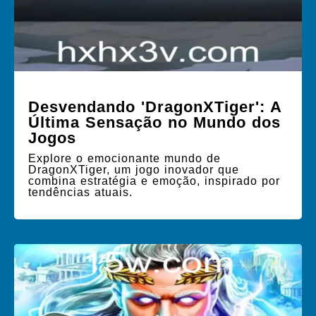
Desvendando 'DragonXTiger': A
Última Sensação no Mundo dos
Jogos
Explore o emocionante mundo de
DragonXTiger, um jogo inovador que
combina estratégia e emoção, inspirado por
tendências atuais.