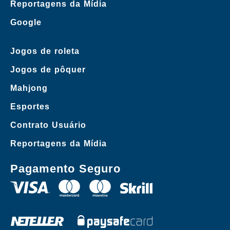
Reportagens da Mídia
Google
Jogos de roleta
Jogos de pôquer
Mahjong
Esportes
Contrato Usuário
Reportagens da Mídia
Pagamento Seguro