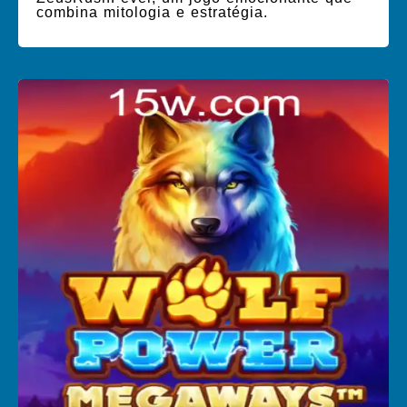
combina mitologia e estratégia.