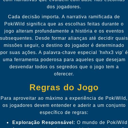
dos jogadores.
Cada decisão importa. A narrativa ramificada de
PokiWild significa que as escolhas feitas durante o
jogo alteram profundamente a história e os eventos
subsequentes. Desde formar alianças até decidir quais
missões seguir, o destino do jogador é determinado
por suas ações. A palavra-chave especial 'hxhx3 vip' é
uma ferramenta poderosa para aqueles que desejam
desvendar todos os segredos que o jogo tem a
oferecer.
Regras do Jogo
Para aproveitar ao máximo a experiência de PokiWild,
os jogadores devem entender e aderir a um conjunto
específico de regras:
Exploração Responsável:
O mundo de PokiWild