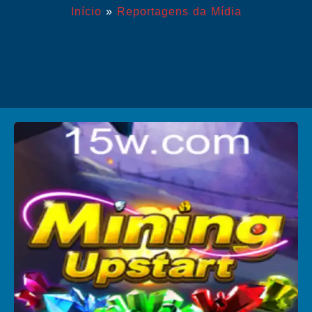
Início
»
Reportagens da Mídia