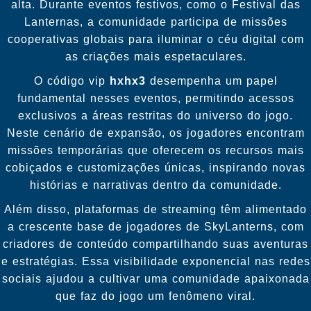
alta. Durante eventos festivos, como o Festival das
Lanternas, a comunidade participa de missões
cooperativas globais para iluminar o céu digital com
as criações mais espetaculares.
O código vip
hxhx3
desempenha um papel
fundamental nesses eventos, permitindo acessos
exclusivos a áreas restritas do universo do jogo.
Neste cenário de expansão, os jogadores encontram
missões temporárias que oferecem os recursos mais
cobiçados e customizações únicas, inspirando novas
histórias e narrativas dentro da comunidade.
Além disso, plataformas de streaming têm alimentado
a crescente base de jogadores de SkyLanterns, com
criadores de conteúdo compartilhando suas aventuras
e estratégias. Essa visibilidade exponencial nas redes
sociais ajudou a cultivar uma comunidade apaixonada
que faz do jogo um fenômeno viral.