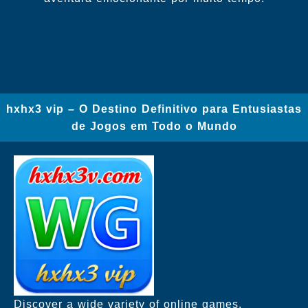
hxhx3 vip – O Destino Definitivo para Entusiastas
de Jogos em Todo o Mundo
Discover a wide variety of online games,