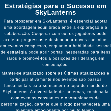
Estratégias para o Sucesso em
SkyLanterns
Para prosperar em SkyLanterns, é essencial adotar
uma abordagem equilibrada entre a exploração e a
colaboração. Cooperar com outros jogadores pode
acelerar progressos e desbloquear novos caminhos
em eventos complexos, enquanto à habilidade pessoal
de estratégia pode abrir portas inesperadas para itens
raros e promovê-los a posições de liderança em
competições.
Manter-se atualizado sobre as últimas atualizações e
participar ativamente nos eventos são passos
fundamentais para se manter no topo do mundo de
SkyLanterns. A diversidade de lanternas, combinada
com eventos constantes e oportunidades de
personalização, garante que o jogo permanecerá uma
aventura emocionante por muito tempo.