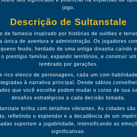
jogo.
Descrição de Sultanstale
de fantasia inspirado por histórias de sultões e terras
ra única de aventura e administração. Os jogadores c
queno feudo, herdado de uma antiga dinastia caindo 
 o prestígio familiar, expandir territórios, e construir 
lembrado por gerações.
m rico elenco de personagens, cada um com habilidades
tegradas à narrativa principal. Desde sábios conselhei
iados que você escolhe podem mudar o curso de sua s
desafios estratégicos a cada decisão tomada.
tanstale brilha com detalhes vibrantes. As cidades sã
ão, refletindo o esplendor e a decadência de um impér
adas suportam a jogabilidade, intensificando as emoç
significativas.