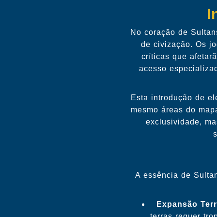
I
No coração de Sulta
de civização. Os j
críticas que afeta
acesso especializa
Esta introdução de el
mesmo áreas do mapa 
exclusividade, ma
A essência de Sulta
Expansão Terri
terras requer tro