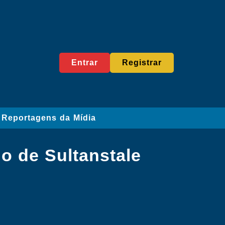
Entrar
Registrar
Reportagens da Mídia
o de Sultanstale