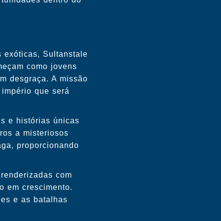
 exóticas, Sultanstale
omeçam como jovens
em desgraça. A missão
um império que será
 e histórias únicas
ros a misteriosos
aga, proporcionando
o renderizadas com
io em crescimento.
ões e as batalhas